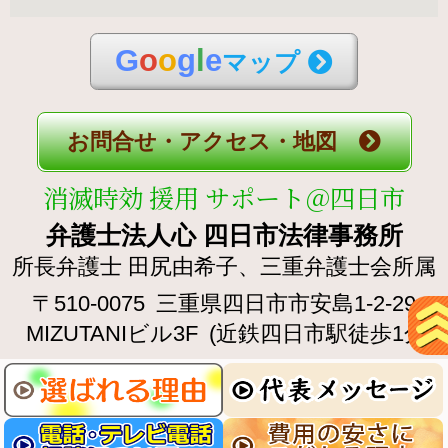
G
o
o
g
l
e
マップ
お問合せ・アクセス・地図
消滅時効 援用 サポート＠四日市
弁護士法人心 四日市法律事務所
所長弁護士 田尻由希子、
三重弁護士会所属
〒510-0075
三重県四日市市安島1-2-29
MIZUTANIビル3F
(近鉄四日市駅徒歩1分)