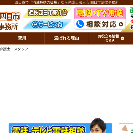
四日市で『消滅時効の援用』なら弁護士法人心 四日市法律事務所
お役立ち情報
費用
選ばれる理由
・Q＆A
弁護士・スタッフ