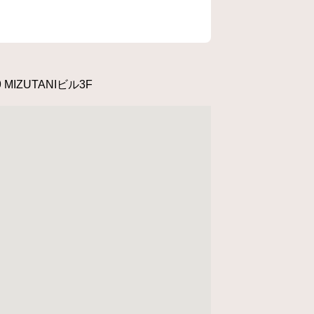
9
MIZUTANIビル3F