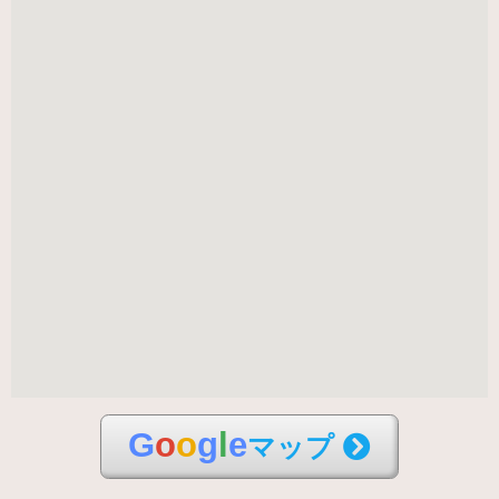
G
o
o
g
l
e
マップ