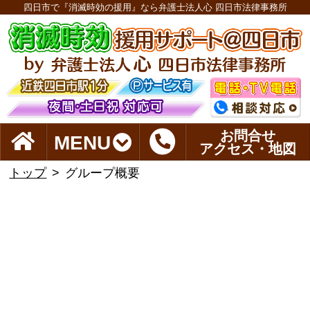
四日市で『消滅時効の援用』なら弁護士法人心 四日市法律事務所
お問合せ
MENU
アクセス・地図
トップ
グループ概要