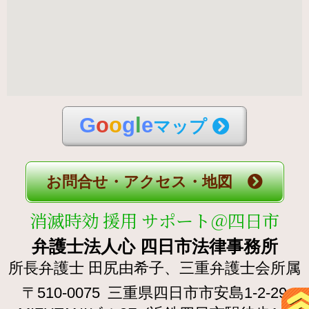
G
o
o
g
l
e
マップ
お問合せ・アクセス・地図
消滅時効 援用 サポート＠四日市
弁護士法人心 四日市法律事務所
所長弁護士 田尻由希子、
三重弁護士会所属
〒510-0075
三重県四日市市安島1-2-29